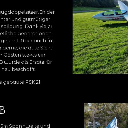
lugdoppelsitzer. In der
ichter und gutmütiger
sbildung. Dank vieler
etliche Generationen
gelernt. Aber auch für
 gerne, die gute Sicht
n Gästen ste
h
ts ein
B wurde als Ersatz für
 neu beschafft.
te gebaute ASK 21
B
it 15m Spannweite und