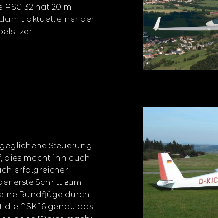
e ASG 32 hat 20 m
damit aktuell einer der
lsitzer.
sgeglichene Steuerung
, dies macht ihn auch
ach erfolgreicher
er erste Schritt zum
eine Rundflüge durch
t die ASK 16 genau das