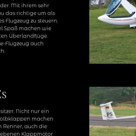
der. Mit ihrem sehr
u das richtige um als
es Flugzeug zu steuern.
iel Spaß machen wie
ten Überlandflüge.
sse-Flugzeug auch
ch.
Es
itzer. Nicht nur ein
Wölbklappen machen
n Renner, auch die
riebenen Klappmotor