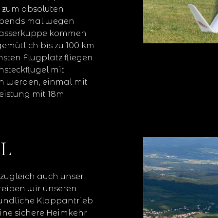
 zum absoluten
o abends mal wegen
 Wasserkuppe kommen
mütlich bis zu 100 km
ten Flugplatz fliegen.
steckflügel mit
n werden, einmal mit
istung mit 18m.
EL
 zugleich auch unser
reiben wir unseren
eundliche Klappantrieb
ine sichere Heimkehr