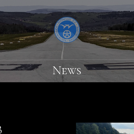
News
B