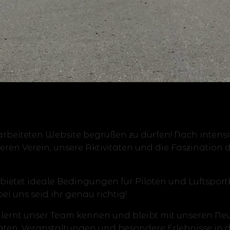
erarbeiteten Website begrüßen zu dürfen! Nach inte
eren Verein, unsere Aktivitäten und die Faszination
bietet ideale Bedingungen für Piloten und Luftsportb
bei uns seid ihr genau richtig!
 lernt unser Team kennen und bleibt mit unseren N
ten, Veranstaltungen und besondere Erlebnisse in de