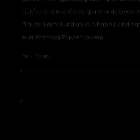
Wir freuen uns auf eine spannende Saison u
Blauer Himmel und always happy landings
euer Rhönflug Poppenhausen
Tags:
No tags
No responses yet