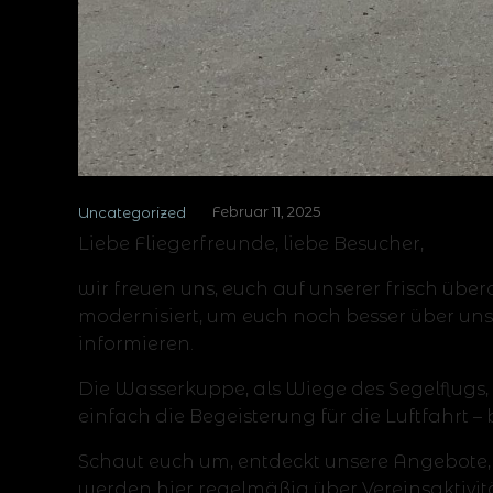
Februar 11, 2025
Uncategorized
Liebe Fliegerfreunde, liebe Besucher,
wir freuen uns, euch auf unserer frisch üb
modernisiert, um euch noch besser über uns
informieren.
Die Wasserkuppe, als Wiege des Segelflugs, 
einfach die Begeisterung für die Luftfahrt – 
Schaut euch um, entdeckt unsere Angebote,
werden hier regelmäßig über Vereinsaktivitä