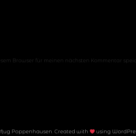
iesem Browser für meinen nächsten Kommentar speic
flug Poppenhausen. Created with
using WordPre