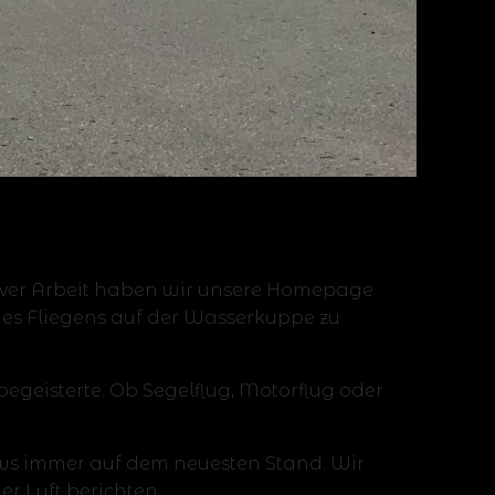
nsiver Arbeit haben wir unsere Homepage
 des Fliegens auf der Wasserkuppe zu
egeisterte. Ob Segelflug, Motorflug oder
ews immer auf dem neuesten Stand. Wir
r Luft berichten.